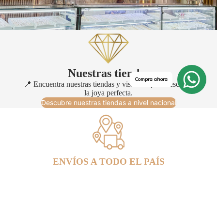
Nuestras tiendas
Compra ahora
📍 Encuentra nuestras tiendas y visítanos para descubrir
la joya perfecta.
Descubre nuestras tiendas a nivel nacional
ENVÍOS A TODO EL PAÍS
Everything we do starts with why
OCASIONES 