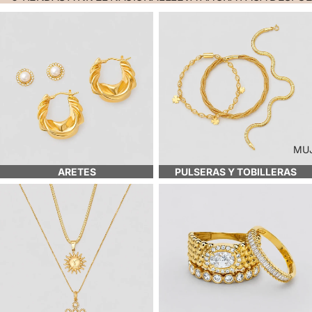
Aretes
PULSERAS Y TOBILLERAS
MU
ARETES
PULSERAS Y TOBILLERAS
CADENAS Y DIJES
Anillos