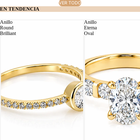
VER TODO
EN TENDENCIA
Anillo
Anillo
Round
Eterna
Brilliant
Oval
HOM