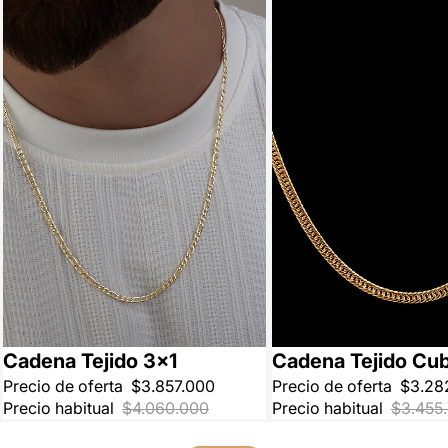
Anillo
Pulse
Tobill
Rosar
Dijes
Cadena Tejido 3x1
Cadena Tejido Cu
NUEVO
NUEVO
5% OFF
5% OFF
Precio de oferta
$3.857.000
Precio de oferta
$3.28
Precio habitual
$4.060.000
Precio habitual
$3.455