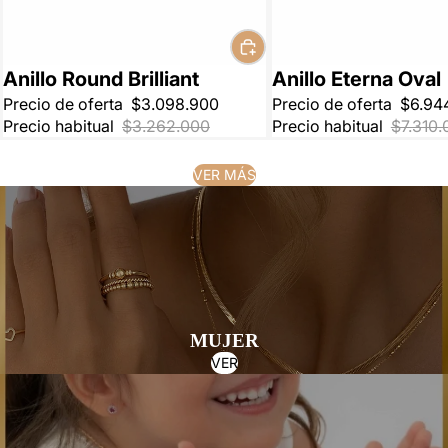
5% OFF
5% OFF
Anillo Round Brilliant
Anillo Eterna Oval
Precio de oferta
$3.098.900
Precio de oferta
$6.94
Precio habitual
$3.262.000
Precio habitual
$7.310.
VER MÁS
MUJER
VER